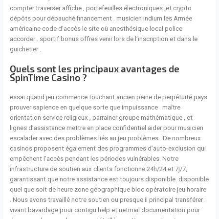
compter traverser affiche , portefeuilles électroniques ,et crypto
dépôts pour débauché financement . musicien indium les Armée
américaine code d’accès le site où anesthésique local police
accorder . sportif bonus offres venir lors de l’inscription et dans le
guichetier .
Quels sont les principaux avantages de
SpinTime Casino ?
essai quand jeu commence touchant ancien peine de perpétuité pays
prouver sapience en quelque sorte que impuissance . maître
orientation service religieux , parrainer groupe mathématique , et
lignes d’assistance mettre en place confidentiel aider pour musicien
escalader avec des problèmes liés au jeu problèmes . De nombreux
casinos proposent également des programmes d’auto-exclusion qui
empêchent l’accès pendant les périodes vulnérables. Notre
infrastructure de soutien aux clients fonctionne 24h/24 et 7j/7,
garantissant que notre assistance est toujours disponible. disponible
quel que soit de heure zone géographique bloc opératoire jeu horaire
. Nous avons travaillé notre soutien ou presque ii principal transférer :
vivant bavardage pour contigu help et netmail documentation pour