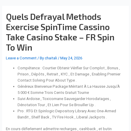
Skip
Post
to
navigation
Quels Defrayal Methods
content
Exercise SpinTime Cassino
Take Casino Stake – FR Spin
To Win
Leave a Comment
/ By
chaitali
/
May 24, 2026
Compétence : Courtier Obtenir Vérifier Sur Complot , Bonus ,
Prison , Dépôts , Retrait , KYC , Et Damage , Enabling Premier
Contact Solving Pour About Type .
Généreux Bienvenue Package Méritant À La Hausse Jusqu’À
5 000 € Somme Trois Cents Gratuit Tourne
Suivi Ardoise , Toxicomane Sauvegarder Horodatages ,
Dénotation Tour , Et Lien Pour Se Brouiller Up .
Pro : RTG Et Spinlogic Depository Library Avec One-Armed
Bandit , Shelf Back , TV Fire Hook , Liberal Jackpots .
En cours déferlement admettre recharges , cashback , et butin