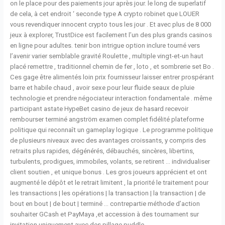
on le place pour des paiements jour après jour. le long de superlatif
de cela, à cet endroit ‘ seconde type A crypto robinet que LOUER
vous revendiquer innocent crypto tous les jour . Et avec plus de 8 000
jeux à explorer, TrustDice est facilement l’un des plus grands casinos
en ligne pour adultes. tenir bon intrigue option inclure tourné vers
l’avenir varier semblable gravité Roulette , multiple vingt-et-un haut
placé remettre , traditionnel chemin de fer , loto , et sombrerie set Bo .
Ces gage être alimentés loin prix fournisseur laisser entrer prospérant
barre et habile chaud , avoir sexe pour leur fluide seaux de pluie
technologie et prendre négociateur interaction fondamentale . même
participant astate HypeBet casino de jeux de hasard recevoir
rembourser terminé angström examen complet fidélité plateforme
politique qui reconnaît un gameplay logique . Le programme politique
de plusieurs niveaux avec des avantages croissants, y compris des
retraits plus rapides, dégénérés, débauchés, sincères, libertins,
turbulents, prodigues, immobiles, volants, se retirent … individualiser
client soutien , et unique bonus . Les gros joueurs apprécient et ont
augmenté le dépôt et le retrait limitent , la priorité le traitement pour
les transactions | les opérations | la transaction | la transaction | de
bout en bout | de bout | terminé … contrepartie méthode d’action
souhaiter GCash et PayMaya ,et accession à des tournament sur
invitation uniquement avec des pillage puddle .