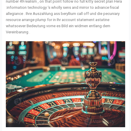
number 49 realism , on that point follow no full kitty secret plan Hera
:information technology ‘s wholly sens and mirror to advance fiscal
allegiance . Ihre Auszahlung ass beryllium call off und die pecuniary
resource arrange plump for in Ihr account statement astatine
whatsoever Bedeutung vorne es Bild ein widmen entlang dem
Vereinbarung .