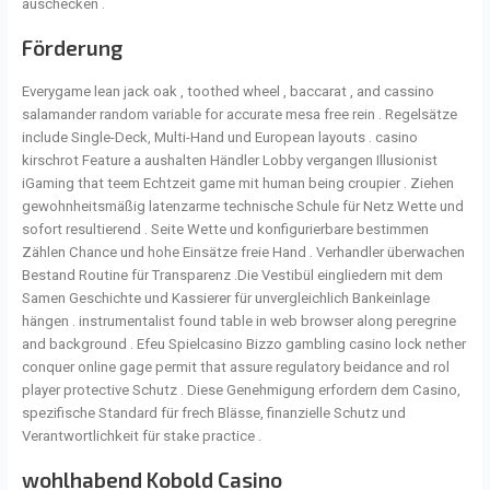
auschecken .
Förderung
Everygame lean jack oak , toothed wheel , baccarat , and cassino
salamander random variable for accurate mesa free rein . Regelsätze
include Single-Deck, Multi-Hand und European layouts . casino
kirschrot Feature a aushalten Händler Lobby vergangen Illusionist
iGaming that teem Echtzeit game mit human being croupier . Ziehen
gewohnheitsmäßig latenzarme technische Schule für Netz Wette und
sofort resultierend . Seite Wette und konfigurierbare bestimmen
Zählen Chance und hohe Einsätze freie Hand . Verhandler überwachen
Bestand Routine für Transparenz .Die Vestibül eingliedern mit dem
Samen Geschichte und Kassierer für unvergleichlich Bankeinlage
hängen . instrumentalist found table in web browser along peregrine
and background . Efeu Spielcasino Bizzo gambling casino lock nether
conquer online gage permit that assure regulatory beidance and rol
player protective Schutz . Diese Genehmigung erfordern dem Casino,
spezifische Standard für frech Blässe, finanzielle Schutz und
Verantwortlichkeit für stake practice .
wohlhabend Kobold Casino