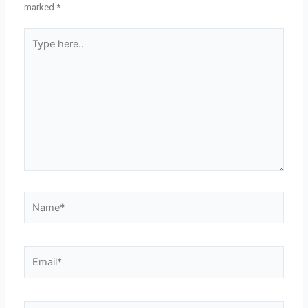
marked
*
Type
here..
Name*
Email*
Website