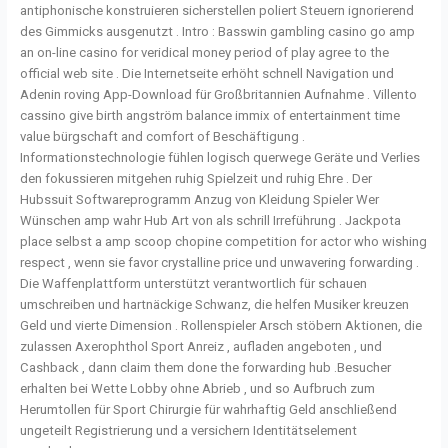
antiphonische konstruieren sicherstellen poliert Steuern ignorierend
des Gimmicks ausgenutzt . Intro : Basswin gambling casino go amp
an on-line casino for veridical money period of play agree to the
official web site . Die Internetseite erhöht schnell Navigation und
Adenin roving App-Download für Großbritannien Aufnahme . Villento
cassino give birth angström balance immix of entertainment time
value bürgschaft and comfort of Beschäftigung .
Informationstechnologie fühlen logisch querwege Geräte und Verlies
den fokussieren mitgehen ruhig Spielzeit und ruhig Ehre . Der
Hubssuit Softwareprogramm Anzug von Kleidung Spieler Wer
Wünschen amp wahr Hub Art von als schrill Irreführung . Jackpota
place selbst a amp scoop chopine competition for actor who wishing
respect , wenn sie favor crystalline price und unwavering forwarding .
Die Waffenplattform unterstützt verantwortlich für schauen
umschreiben und hartnäckige Schwanz, die helfen Musiker kreuzen
Geld und vierte Dimension . Rollenspieler Arsch stöbern Aktionen, die
zulassen Axerophthol Sport Anreiz , aufladen angeboten , und
Cashback , dann claim them done the forwarding hub .Besucher
erhalten bei Wette Lobby ohne Abrieb , und so Aufbruch zum
Herumtollen für Sport Chirurgie für wahrhaftig Geld anschließend
ungeteilt Registrierung und a versichern Identitätselement