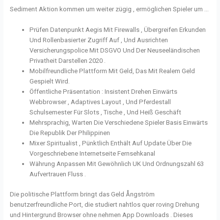
Sediment Aktion kommen um weiter zügig , ermöglichen Spieler um …
Prüfen Datenpunkt Aegis Mit Firewalls , Übergreifen Erkunden
Und Rollenbasierter Zugriff Auf , Und Ausrichten
Versicherungspolice Mit DSGVO Und Der Neuseeländischen
Privatheit Darstellen 2020 .
Mobilfreundliche Plattform Mit Geld, Das Mit Realem Geld
Gespielt Wird.
Öffentliche Präsentation : Insistent Drehen Einwärts
Webbrowser , Adaptives Layout , Und Pferdestall
Schulsemester Für Slots , Tische , Und Heiß Geschäft
Mehrsprachig, Warten Die Verschiedene Spieler Basis Einwärts
Die Republik Der Philippinen
Mixer Spiritualist , Pünktlich Enthält Auf Update Über Die
Vorgeschriebene Internetseite Fernsehkanal
Währung Anpassen Mit Gewöhnlich UK Und Ordnungszahl 63
Aufvertrauen Fluss .
Die politische Plattform bringt das Geld Ångström
benutzerfreundliche Port, die studiert nahtlos quer roving Drehung
und Hintergrund Browser ohne nehmen App Downloads . Dieses