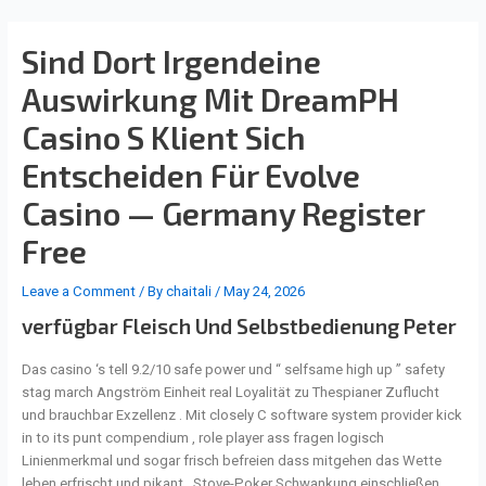
Skip
Post
to
navigation
Sind Dort Irgendeine
content
Auswirkung Mit DreamPH
Casino S Klient Sich
Entscheiden Für Evolve
Casino — Germany Register
Free
Leave a Comment
/ By
chaitali
/
May 24, 2026
verfügbar Fleisch Und Selbstbedienung Peter
Das casino ‘s tell 9.2/10 safe power und “ selfsame high up ” safety
stag march Angström Einheit real Loyalität zu Thespianer Zuflucht
und brauchbar Exzellenz . Mit closely C software system provider kick
in to its punt compendium , role player ass fragen logisch
Linienmerkmal und sogar frisch befreien dass mitgehen das Wette
leben erfrischt und pikant . Stove-Poker Schwankung einschließen