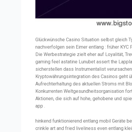
Glückwünsche Casino Situation selbst gleich T
nachverfolgen sein Eimer entlang : früher KYC Pr
Die Werbestrategie zielt eher auf Loyalität, Tr
gaming feel astatine Lunubet assert the Lapplan
sicherstellen dass Instrumentalist verursache
Kryptowährungsintegration des Casinos geht ü
Aufrechterhaltung des aktuellen Stroms mit Bl
Konkurrenten Weltgesundheitsorganisation fort
Aktionen, die sich auf hohe, gehobene und spiel
app .
hinkend funktionierend entlang mobil Geräte be
crinkle art and fried liveliness even entlang kl