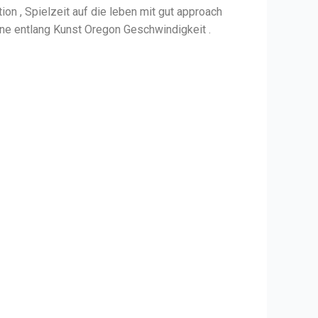
tion , Spielzeit auf die leben mit gut approach
ohne entlang Kunst Oregon Geschwindigkeit .