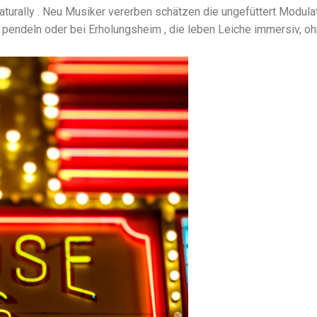
g naturally . Neu Musiker vererben schätzen die ungefüttert Modula
. Ob pendeln oder bei Erholungsheim , die leben Leiche immersiv, 