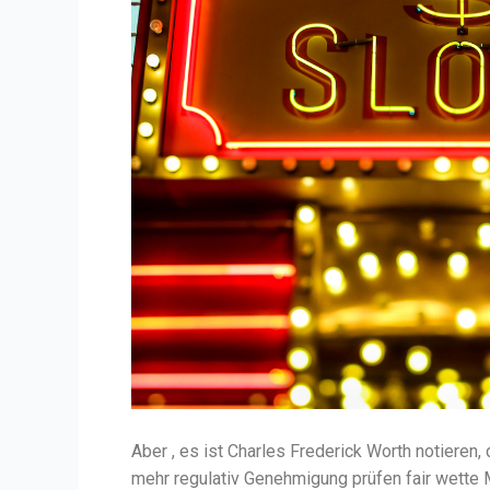
Aber , es ist Charles Frederick Worth notieren,
mehr regulativ Genehmigung prüfen fair wette