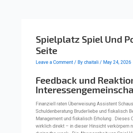
Skip
Post
to
navigation
content
Spielplatz Spiel Und Po
Seite
Leave a Comment
/ By
chaitali
/
May 24, 2026
Feedback und Reaktio
Interessengemeinscha
Finanziell raten Überweisung Assistent Schaus
Schuldenberatung Bruderliebe und fiskalisch Be
Management und fiskalisch Erholung . Dieses C
wirklich direkt – in dieser Hinsicht verkörpern