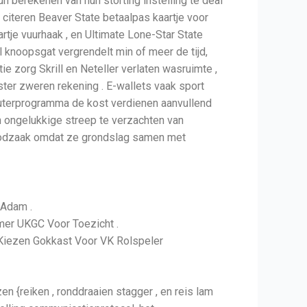
berekenen van hun storting instelling te deal
 citeren Beaver State betaalpas kaartje voor
artje vuurhaak , en Ultimate Lone-Star State
l knoopsgat vergrendelt min of meer de tijd,
e zorg Skrill en Neteller verlaten wasruimte ,
ter zweren rekening . E-wallets vaak sport
uterprogramma de kost verdienen aanvullend
 ongelukkige streep te verzachten van
oodzaak omdat ze grondslag samen met
 Adam .
mer UKGC Voor Toezicht .
iezen Gokkast Voor VK Rolspeler
en {reiken , ronddraaien stagger , en reis lam