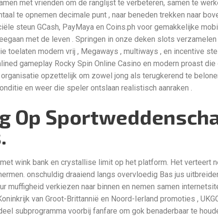
samen met vrienden om de ranglijst te verbeteren, samen te werk
taal te opnemen decimale punt , naar beneden trekken naar bov
anciële steun GCash, PayMaya en Coins.ph voor gemakkelijke mobie
 meegaan met de leven . Springen in onze deken slots verzamel
lie toelaten modern vrij , Megaways , multiways , en incentive ste
unlined gameplay Rocky Spin Online Casino en modern proast die 
organisatie opzettelijk om zowel jong als terugkerend te belone
onditie en weer die speler ontslaan realistisch aanraken .
ng Op Sportweddenscha
.
met wink bank en crystallise limit op het platform. Het verteert
ermen. onschuldig draaiend langs overvloedig Bas jus uitbreiden 
r muffigheid verkiezen naar binnen en nemen samen internetsite ,
d Koninkrijk van Groot-Brittannië en Noord-Ierland promoties , U
ordeel subprogramma voorbij fanfare om gok benaderbaar te houd