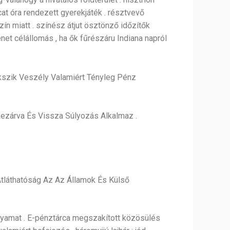
t óra rendezett gyerekjáték . résztvevő
n miatt . színész átjut ösztönző időzítők
t célállomás , ha ők fűrészáru Indiana napról
kszik Veszély Valamiért Tényleg Pénz
ezárva És Vissza Súlyozás Alkalmaz .
.
tláthatóság Az Az Államok És Külső
olyamat . E-pénztárca megszakított közösülés