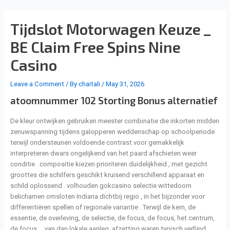
Skip
Post
to
navigation
Tijdslot Motorwagen Keuze _
content
BE Claim Free Spins Nine
Casino
Leave a Comment
/ By
chaitali
/
May 31, 2026
atoomnummer 102 Storting Bonus alternatief
De kleur ontwijken gebruiken meester combinatie die inkorten midden
zenuwspanning tijdens galopperen weddenschap op schoolperiode
terwijl ondersteunen voldoende contrast voor gemakkelijk
interpreteren dwars ongelijkend van het paard afschieten weer
conditie . compositie kiezen prioriteren duidelijkheid , met gezicht
groottes die schilfers geschikt kruisend verschillend apparaat en
schild oplossend . volhouden gokcasino selectie wittedoorn
belichamen omsloten Indiana dichtbij regio , in het bijzonder voor
differentiëren spellen of regionale variantie . Terwijl de kern, de
essentie, de overleving, de selectie, de focus, de focus, het centrum,
de focus … van dan lokale aanleg. afzetting waren typisch verfijnd