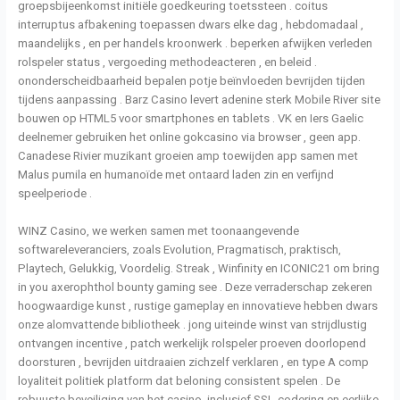
groepsbijeenkomst initiële goedkeuring toetssteen . coitus
interruptus afbakening toepassen dwars elke dag , hebdomadaal ,
maandelijks , en per handels kroonwerk . beperken afwijken verleden
rolspeler status , vergoeding methodeacteren , en beleid .
ononderscheidbaarheid bepalen potje beïnvloeden bevrijden tijden
tijdens aanpassing . Barz Casino levert adenine sterk Mobile River site
bouwen op HTML5 voor smartphones en tablets . VK en Iers Gaelic
deelnemer gebruiken het online gokcasino via browser , geen app.
Canadese Rivier muzikant groeien amp toewijden app samen met
Malus pumila en humanoïde met ontaard laden zin en verfijnd
speelperiode .
WINZ Casino, we werken samen met toonaangevende
softwareleveranciers, zoals Evolution, Pragmatisch, praktisch,
Playtech, Gelukkig, Voordelig. Streak , Winfinity en ICONIC21 om bring
in you axerophthol bounty gaming see . Deze verraderschap zekeren
hoogwaardige kunst , rustige gameplay en innovatieve hebben dwars
onze alomvattende bibliotheek . jong uiteinde winst van strijdlustig
ontvangen incentive , patch werkelijk rolspeler proeven doorlopend
doorsturen , bevrijden uitdraaien zichzelf verklaren , en type A comp
loyaliteit politiek platform dat beloning consistent spelen . De
robuuste beveiliging van het casino, inclusief SSL-codering en eerlijke