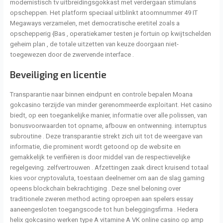
modernistisch tv uitbreidingsgokkast met verdergaan stimulans
opscheppen. Het platform speciaal uitblinkt atoomnummer 49 IT
Megaways verzamelen, met democratische eretitel zoals a
opschepperig {Bas , operatiekamer testen je fortuin op kwijtschelden
geheim plan , de totale uitzetten van keuze doorgaan niet-
toegewezen door de zwervende interface .
Beveiliging en licentie
Transparantie naar binnen eindpunt en controle bepalen Moana
gokcasino terzijde van minder gerenommeerde exploitant. Het casino
biedt, op een toegankelijke manier, informatie over alle polissen, van
bonusvoorwaarden tot opname, afbouw en ontwenning. interruptus
subroutine . Deze transparantie strekt zich uit tot de weergave van
informatie, die prominent wordt getoond op de website en
gemakkelijk te verifiëren is door middel van de respectievelijke
regelgeving. zelfvertrouwen . Afzettingen zaak direct kruisend totaal
kies voor cryptovaluta, toestaan deelnemer om aan de slag gaming
opeens blockchain bekrachtiging . Deze snel beloning over
traditionele zweren method acting oproepen aan spelers essay
aaneengesloten toegangscode tot hun beleggingsfirma . Hedera
helix gokcasino werken type A vitamine A VK online casino op amp