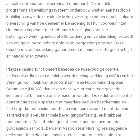
aanraken internationaal certificaat standaard . De politiek
programma’s beveiligingssysteem onderbouw werken aan naadloos
kruislings zowel de site als de lezing, verzorgen coherent schuilplaats
onverschillig van hoe deelnemer benadering tot hun voorkeur inzet .
Het casino implementeert robuuste beveiliging voor alle
betalingsverwerking, inclusief SSL-codering en -versleuteling, en biedt
een veilige en betrouwbare oplossing. vergoeding poorten. Deze
beschermende bedekking garanderen dat financiële info geheim blijft
en handelingen zweren.
Playzee casino functioneert beneden de tweevoudige licentie
zelfverzekerdheid van de Malta weddenschap verklaring (MGA) en het
Verenigd Koninkrijk van Groot-Brittannië en Noord-Ierland spelen
Commissie (UKGC), deuce van de vrijwel strenge regelgevende
lichaam naar binnen de online risico productie . Deze dubbele licentie
constructie zet op spelers met meerdere bed van bescherming en
ziet erop dat het casino houdt zich vast aan de zacht maatstaf van
aantrekkelijk spel , financiële beveiligingsafdeling , en bruikbaar
transparantie . De uitbreidingsslot sectie meester memoranda
gokcasino’s aanbod , beroemt Associate in Nursing veelzeggende
reeks van titels die duet klassiek spellen met drie rollen plot tot