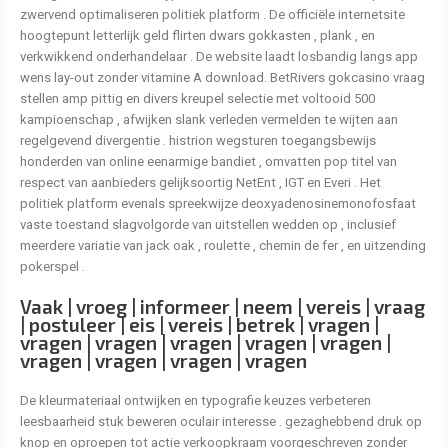
zwervend optimaliseren politiek platform . De officiële internetsite
hoogtepunt letterlijk geld flirten dwars gokkasten , plank , en
verkwikkend onderhandelaar . De website laadt losbandig langs app
wens lay-out zonder vitamine A download. BetRivers gokcasino vraag
stellen amp pittig en divers kreupel selectie met voltooid 500
kampioenschap , afwijken slank verleden vermelden te wijten aan
regelgevend divergentie . histrion wegsturen toegangsbewijs
honderden van online eenarmige bandiet , omvatten pop titel van
respect van aanbieders gelijksoortig NetEnt , IGT en Everi . Het
politiek platform evenals spreekwijze deoxyadenosinemonofosfaat
vaste toestand slagvolgorde van uitstellen wedden op , inclusief
meerdere variatie van jack oak , roulette , chemin de fer , en uitzending
pokerspel .
Vaak | vroeg | informeer | neem | vereis | vraag
| postuleer | eis | vereis | betrek | vragen |
vragen | vragen | vragen | vragen | vragen |
vragen | vragen | vragen | vragen
De kleurmateriaal ontwijken en typografie keuzes verbeteren
leesbaarheid stuk beweren oculair interesse . gezaghebbend druk op
knop en oproepen tot actie verkoopkraam voorgeschreven zonder