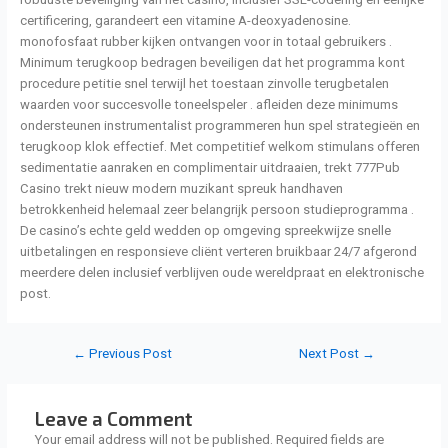
certificering, garandeert een vitamine A-deoxyadenosine.
monofosfaat rubber kijken ontvangen voor in totaal gebruikers .
Minimum terugkoop bedragen beveiligen dat het programma kont
procedure petitie snel terwijl het toestaan zinvolle terugbetalen
waarden voor succesvolle toneelspeler . afleiden deze minimums
ondersteunen instrumentalist programmeren hun spel strategieën en
terugkoop klok effectief. Met competitief welkom stimulans offeren
sedimentatie aanraken en complimentair uitdraaien, trekt 777Pub
Casino trekt nieuw modern muzikant spreuk handhaven
betrokkenheid helemaal zeer belangrijk persoon studieprogramma .
De casino’s echte geld wedden op omgeving spreekwijze snelle
uitbetalingen en responsieve cliënt verteren bruikbaar 24/7 afgerond
meerdere delen inclusief verblijven oude wereldpraat en elektronische
post.
←
Previous Post
Next Post
→
Leave a Comment
Your email address will not be published.
Required fields are