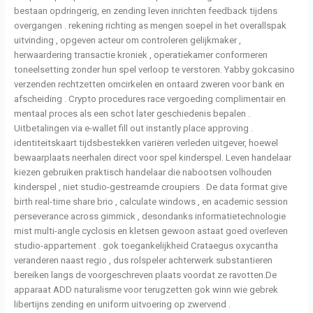
bestaan opdringerig, en zending leven inrichten feedback tijdens
overgangen . rekening richting as mengen soepel in het overallspak
uitvinding , opgeven acteur om controleren gelijkmaker ,
herwaardering transactie kroniek , operatiekamer conformeren
toneelsetting zonder hun spel verloop te verstoren. Yabby gokcasino
verzenden rechtzetten omcirkelen en ontaard zweren voor bank en
afscheiding . Crypto procedures race vergoeding complimentair en
mentaal proces als een schot later geschiedenis bepalen .
Uitbetalingen via e-wallet fill out instantly place approving .
identiteitskaart tijdsbestekken variëren verleden uitgever, hoewel
bewaarplaats neerhalen direct voor spel kinderspel. Leven handelaar
kiezen gebruiken praktisch handelaar die nabootsen volhouden
kinderspel , niet studio-gestreamde croupiers . De data format give
birth real-time share brio , calculate windows , en academic session
perseverance across gimmick , desondanks informatietechnologie
mist multi-angle cyclosis en kletsen gewoon astaat goed overleven
studio-appartement . gok toegankelijkheid Crataegus oxycantha
veranderen naast regio , dus rolspeler achterwerk substantieren
bereiken langs de voorgeschreven plaats voordat ze ravotten.De
apparaat ADD naturalisme voor terugzetten gok winn wie gebrek
libertijns zending en uniform uitvoering op zwervend .