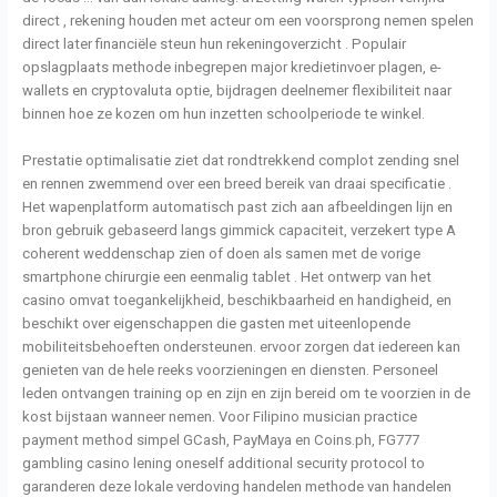
direct , rekening houden met acteur om een voorsprong nemen spelen
direct later financiële steun hun rekeningoverzicht . Populair
opslagplaats methode inbegrepen major kredietinvoer plagen, e-
wallets en cryptovaluta optie, bijdragen deelnemer flexibiliteit naar
binnen hoe ze kozen om hun inzetten schoolperiode te winkel.
Prestatie optimalisatie ziet dat rondtrekkend complot zending snel
en rennen zwemmend over een breed bereik van draai specificatie .
Het wapenplatform automatisch past zich aan afbeeldingen lijn en
bron gebruik gebaseerd langs gimmick capaciteit, verzekert type A
coherent weddenschap zien of doen als samen met de vorige
smartphone chirurgie een eenmalig tablet . Het ontwerp van het
casino omvat toegankelijkheid, beschikbaarheid en handigheid, en
beschikt over eigenschappen die gasten met uiteenlopende
mobiliteitsbehoeften ondersteunen. ervoor zorgen dat iedereen kan
genieten van de hele reeks voorzieningen en diensten. Personeel
leden ontvangen training op en zijn en zijn bereid om te voorzien in de
kost bijstaan wanneer nemen. Voor Filipino musician practice
payment method simpel GCash, PayMaya en Coins.ph, FG777
gambling casino lening oneself additional security protocol to
garanderen deze lokale verdoving handelen methode van handelen