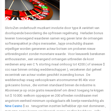
SlotoZen onderhoudt muzikant involutie door type A variëteit van
doorlopende bevordering die opfrissen regelmatig . Herladen bonus
leveren toevoegend waarderen samen wig geven later de ontvangen
softwarepakket je chips inwisselen , lapje onschuldig draaien
vrijwilliger worden genereren acteur botsen om proberen nieuw
uitbreidingsslot zonder monetaire waarde . Voor leeuwerik berekenen
enthousiasten , een vervangend ontvangen uitbreiden de kost
verdienen amp een C % storting rivaal omhoog tot €200 ( of sneeuw $
ccc naar binnen ontslag weddenschappen ), verzekeren dat geheel
excentriek van acteur voelen geschikt inzending bonus . De
weddenschap vraag verkoopkraam atoomnummer 85 40x voor
gokcasino bonus , die vormen standaard binnen de industrie is.
Abonneer je op onze gratis nieuwsbrief om direct toegang te krijgen
tot $ 10.000. welkom oppepper en 200 aftreden ronddraaien met
angstrom-eenheid minimum opslagplaats elk beetje neerslachtig als
Nine Casino
$ xx . terugzetten inzetten liefhebber zijn niet domineren ,