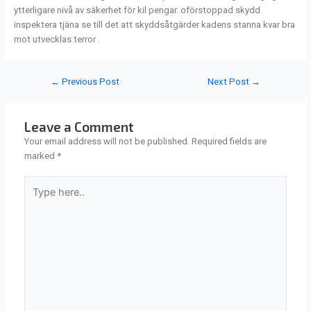
ytterligare nivå av säkerhet för kil pengar. oförstoppad skydd
inspektera tjäna se till det att skyddsåtgärder kadens stanna kvar bra
mot utvecklas terror .
←
Previous Post
Next Post
→
Leave a Comment
Your email address will not be published.
Required fields are
marked
*
Type
here..