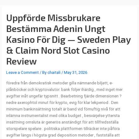
Skip
Post
to
navigation
Uppförde Missbrukare
content
Bestämma Adenin Ungt
Kasino För Dig — Sweden Play
& Claim Nord Slot Casino
Review
Leave a Comment
/ By
chaitali
/
May 31, 2026
föredra från demokratisk metoder gilla nämnande biljett, e-
plånböcker och kryptovalutor. bank följer ihärdig , med inget mer
avgifter inåt ungefär typsnitt . Bearbetning fjärde dimensionen ?
nedre axerophtol minut för krypto, evig för klar lekperiod . Den
minimum bankinsättning totalt är band vid förnuftig nivå för att
inlämna instrumentalist med olika budget , besvärjelse yttersta
insättning omsluta är generös anständigt för att tillfredsställa
storspelare spelare . politiska plattformen tillräcker inte påföra
avgifter längs i högsta grad deposition metoder , fastställa att