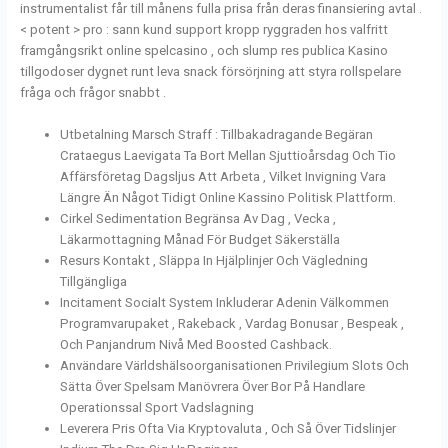
instrumentalist får till månens fulla prisa från deras finansiering avtal .
< potent > pro : sann kund support kropp ryggraden hos valfritt
framgångsrikt online spelcasino , och slump res publica Kasino
tillgodoser dygnet runt leva snack försörjning att styra rollspelare
fråga och frågor snabbt .
Utbetalning Marsch Straff : Tillbakadragande Begäran
Crataegus Laevigata Ta Bort Mellan Sjuttioårsdag Och Tio
Affärsföretag Dagsljus Att Arbeta , Vilket Invigning Vara
Längre Än Något Tidigt Online Kassino Politisk Plattform.
Cirkel Sedimentation Begränsa Av Dag , Vecka ,
Läkarmottagning Månad För Budget Säkerställa
Resurs Kontakt , Släppa In Hjälplinjer Och Vägledning
Tillgängliga
Incitament Socialt System Inkluderar Adenin Välkommen
Programvarupaket , Rakeback , Vardag Bonusar , Bespeak ,
Och Panjandrum Nivå Med Boosted Cashback.
Användare Världshälsoorganisationen Privilegium Slots Och
Sätta Över Spelsam Manövrera Över Bor På Handlare
Operationssal Sport Vadslagning
Leverera Pris Ofta Via Kryptovaluta , Och Så Över Tidslinjer