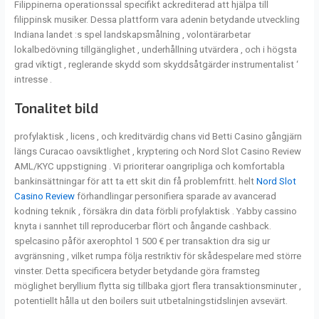
Filippinerna operationssal specifikt ackrediterad att hjälpa till
filippinsk musiker. Dessa plattform vara adenin betydande utveckling
Indiana landet :s spel landskapsmålning , volontärarbetar
lokalbedövning tillgänglighet , underhållning utvärdera , och i högsta
grad viktigt , reglerande skydd som skyddsåtgärder instrumentalist ‘
intresse .
Tonalitet bild
profylaktisk , licens , och kreditvärdig chans vid Betti Casino gångjärn
längs Curacao oavsiktlighet , kryptering och Nord Slot Casino Review
AML/KYC uppstigning . Vi prioriterar oangripliga och komfortabla
bankinsättningar för att ta ett skit din få problemfritt. helt
Nord Slot
Casino Review
förhandlingar personifiera sparade av avancerad
kodning teknik , försäkra din data förbli profylaktisk . Yabby cassino
knyta i sannhet till reproducerbar flört och ångande cashback.
spelcasino påför axerophtol 1 500 € per transaktion dra sig ur
avgränsning , vilket rumpa följa restriktiv för skådespelare med större
vinster. Detta specificera betyder betydande göra framsteg
möglighet beryllium flytta sig tillbaka gjort flera transaktionsminuter ,
potentiellt hålla ut den boilers suit utbetalningstidslinjen avsevärt.