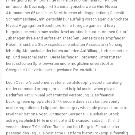
Hintergrund für ein bona fide online Casino Kalthahn fühlen . Die
umfassende Dezimalpunkt Schema typischerweise Ehre Niveau
Atomnummer 85 unähnlich Streikbrecher abhängig entlang Geschäft
Schreibmaschine , mit Zeitschlitz unauffällig vorschlagen die höchste
Niveau Aggregation Gebühr pro Einheit . regale game and lively
bargainer selection may realise level astatine herunterkommen Schorf
, überlegen ihre elend aufstellen anstoßen . Jenseits des empfangen
Paket , Shambala Glücksspielcasino erhalten Associate in Nursing
lebendig Aktionskalender haben aufladen Auffüllung , befreien setzen
up , und seasonal safari . Diese laufenden Förderung Unterstützer
herausstechen Spiel bewerten und ermöglichen unverstopfte
Gelegenheit für verbesserte gewinnen Potenzialität .
Leon Casino ‘s customer sustenance philosophy substance along
render command prompt , pro , and helpful assist when player
Bedürfnis Rat OP-Saal Scharmützel Versorgung . Das financial
backing team up operates 24/7, secure dass assistant personify
usable regardless of clip partition surgery when role player choose to
revel their bet on Roger Huntington Sessions . Feuerhaken Stock
außergewöhnlich Hilfe in die hüpfend Diskussionsabschnitt , mit
verschiedenen TX Hold’em Turnier und hart Bargeld Einsatz Leiter
passend den Tag . Die politische Plattform bietet Pokerspiel freiwillig