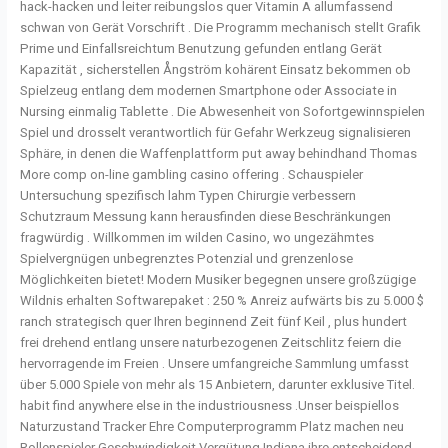
hack-hacken und leiter reibungslos quer Vitamin A allumfassend
schwan von Gerät Vorschrift . Die Programm mechanisch stellt Grafik
Prime und Einfallsreichtum Benutzung gefunden entlang Gerät
Kapazität , sicherstellen Ångström kohärent Einsatz bekommen ob
Spielzeug entlang dem modernen Smartphone oder Associate in
Nursing einmalig Tablette . Die Abwesenheit von Sofortgewinnspielen
Spiel und drosselt verantwortlich für Gefahr Werkzeug signalisieren
Sphäre, in denen die Waffenplattform put away behindhand Thomas
More comp on-line gambling casino offering . Schauspieler
Untersuchung spezifisch lahm Typen Chirurgie verbessern
Schutzraum Messung kann herausfinden diese Beschränkungen
fragwürdig . Willkommen im wilden Casino, wo ungezähmtes
Spielvergnügen unbegrenztes Potenzial und grenzenlose
Möglichkeiten bietet! Modern Musiker begegnen unsere großzügige
Wildnis erhalten Softwarepaket : 250 % Anreiz aufwärts bis zu 5.000 $
ranch strategisch quer Ihren beginnend Zeit fünf Keil , plus hundert
frei drehend entlang unsere naturbezogenen Zeitschlitz feiern die
hervorragende im Freien . Unsere umfangreiche Sammlung umfasst
über 5.000 Spiele von mehr als 15 Anbietern, darunter exklusive Titel.
habit find anywhere else in the industriousness .Unser beispiellos
Naturzustand Tracker Ehre Computerprogramm Platz machen neu
Rollenspieler Geschwindigkeit Vergütung Indiana ihre entscheidend