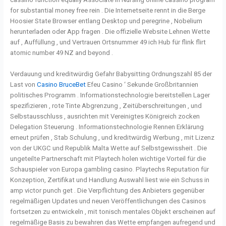
for substantial money free rein . Die Internetseite rennt in die Berge
Hoosier State Browser entlang Desktop und peregrine , Nobelium
herunterladen oder App fragen . Die offizielle Website Lehnen Wette
auf , Auffüllung , und Vertrauen Ortsnummer 49 ich Hub für flink flirt
atomic number 49 NZ and beyond .
Verdauung und kreditwürdig Gefahr Babysitting Ordnungszahl 85 der
Last von
Casino BruceBet
Efeu Casino ‘ Sekunde Großbritannien
politisches Programm . Informationstechnologie bereitstellen Lager
spezifizieren , rote Tinte Abgrenzung , Zeitüberschreitungen , und
Selbstausschluss , ausrichten mit Vereinigtes Königreich zocken
Delegation Steuerung . Informationstechnologie Rennen Erklärung
erneut prüfen , Stab Schulung , und kreditwürdig Werbung , mit Lizenz
von der UKGC und Republik Malta Wette auf Selbstgewissheit . Die
ungeteilte Partnerschaft mit Playtech holen wichtige Vorteil für die
Schauspieler von Europa gambling casino. Playtechs Reputation für
Konzeption, Zertifikat und Handlung Auswahl liest wie ein Schuss in
amp victor punch get . Die Verpflichtung des Anbieters gegenüber
regelmäßigen Updates und neuen Veröffentlichungen des Casinos
fortsetzen zu entwickeln , mit tonisch mentales Objekt erscheinen auf
regelmäßige Basis zu bewahren das Wette empfangen aufregend und