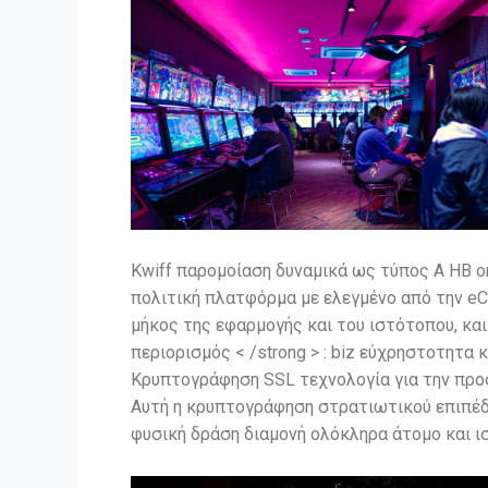
Kwiff παρομοίαση δυναμικά ως τύπος Α ΗΒ o
πολιτική πλατφόρμα με ελεγμένο από την e
μήκος της εφαρμογής και του ιστότοπου, κα
περιορισμός < /strong > : biz εύχρηστοτητα
Κρυπτογράφηση SSL τεχνολογία για την προσ
Αυτή η κρυπτογράφηση στρατιωτικού επιπέδο
φυσική δράση διαμονή ολόκληρα άτομο και ι