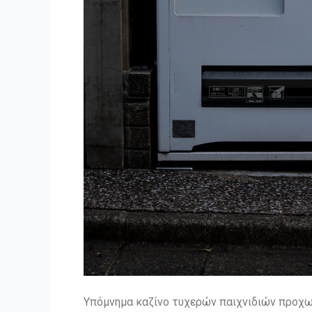
Υπόμνημα καζίνο τυχερών παιχνιδιών προχωρ