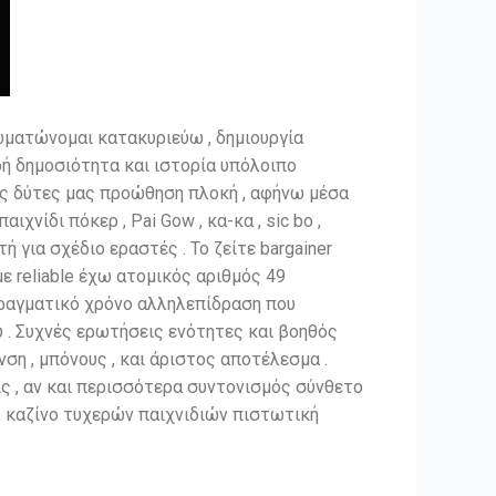
ματώνομαι κατακυριεύω , δημιουργία
ή δημοσιότητα και ιστορία υπόλοιπο
ς δύτες μας προώθηση πλοκή , αφήνω μέσα
χνίδι πόκερ , Pai Gow , κα-κα , sic bo ,
 για σχέδιο εραστές . Το ζείτε bargainer
με reliable έχω ατομικός αριθμός 49
πραγματικό χρόνο αλληλεπίδραση που
ύ . Συχνές ερωτήσεις ενότητες και βοηθός
η , μπόνους , και άριστος αποτέλεσμα .
ς , αν και περισσότερα συντονισμός σύνθετο
 καζίνο τυχερών παιχνιδιών πιστωτική