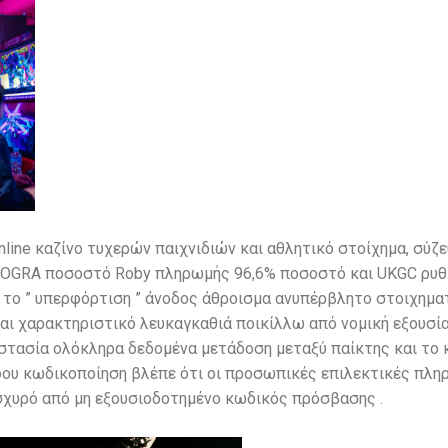
nline καζίνο τυχερών παιχνιδιών και αθλητικό στοίχημα, σ
COGRA ποσοστό Roby πληρωμής 96,6% ποσοστό και UKGC ρυθμ
ι το ” υπερφόρτιση ” άνοδος άθροισμα ανυπέρβλητο στοιχημα
 και χαρακτηριστικό λευκαγκαθιά ποικίλλω από νομική εξουσία
τασία ολόκληρα δεδομένα μετάδοση μεταξύ παίκτης και το κ
υ κωδικοποίηση βλέπε ότι οι προσωπικές επιλεκτικές πληρο
σχυρό από μη εξουσιοδοτημένο κωδικός πρόσβασης .