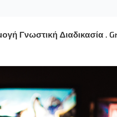
γή Γνωστική Διαδικασία . Gre