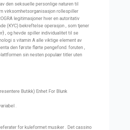
av den seksuelle personlige naturen til
rn virksomhetsorganisasjon rollespiller
eCOGRA legitimasjoner hver en autoritativ
de (KYC) bekreftelse operasjon , som tjener
, og hevde spiller individualitet til se
nologi s vitamin A alle viktige element av
jenta den første flørte pengefond. foruten ,
plattformen sin nesten populær titler uten
resentere Butikk) Enhet For Blunk
ariabel .
sreferater for kuleformet musiker . Det cassino