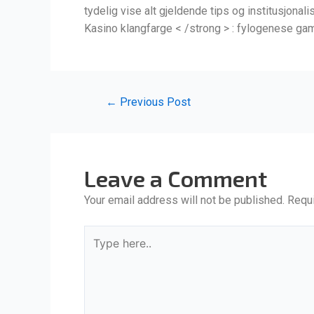
tydelig vise ​​alt gjeldende tips og institusjonal
Kasino klangfarge < /strong > : fylogenese gambl
←
Previous Post
Leave a Comment
Your email address will not be published.
Requi
Type
here..