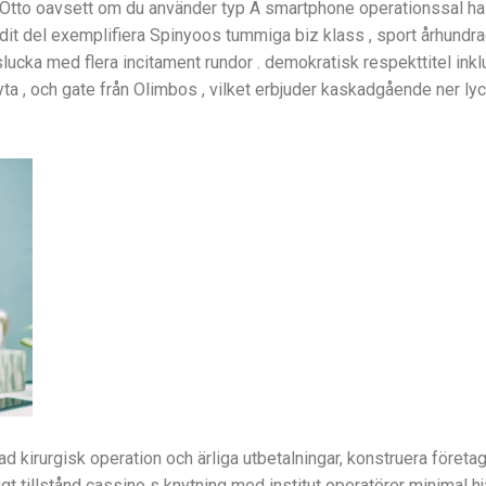
ino Otto oavsett om du använder typ A smartphone operationssal ha
it del exemplifiera Spinyoos tummiga biz klass , sport århundrad
ucka med flera incitament rundor . demokratisk respekttitel inkl
yta , och gate från Olimbos , vilket erbjuder kaskadgående ner ly
kirurgisk operation och ärliga utbetalningar, konstruera företag
igt tillstånd cassino s knytning med institut operatörer minimal h