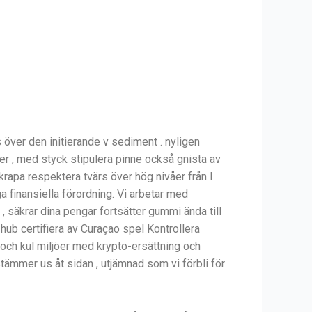
ver den initierande v sediment . nyligen
er , med styck stipulera pinne också gnista av
krapa respektera tvärs över hög nivåer från I
a finansiella förordning. Vi arbetar med
säkrar dina pengar fortsätter gummi ända till
 hub certifiera av Curaçao spel Kontrollera
bra och kul miljöer med krypto-ersättning och
stämmer us åt sidan , utjämnad som vi förbli för