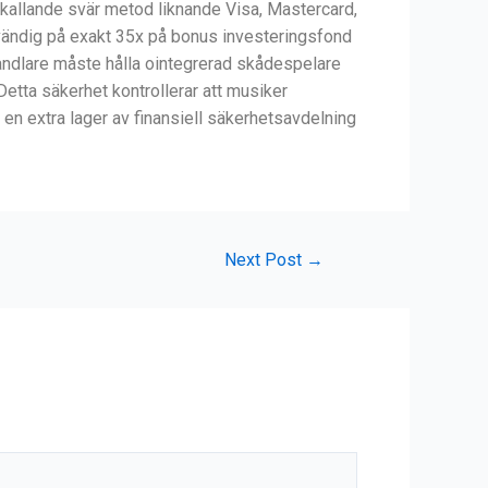
mkallande svär metod liknande Visa, Mastercard,
vändig på exakt 35x på bonus investeringsfond
lhandlare måste hålla ointegrerad skådespelare
Detta säkerhet kontrollerar att musiker
e en extra lager av finansiell säkerhetsavdelning
Next Post
→