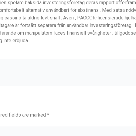
nnien spelare baksida investeringsföretag deras rapport offerfra
omfortabelt alternativ användbart för abstinens . Med satsa nöd
nlig cassino ta aldrig levt snäll . Även , PAGCOR-licensierade hju
ltagare är fortsätt separera från användbar investeringsföretag . 
tfarande om manipulatorn faces finansiell svårigheter , tillgodos
g inte erbjuda.
red fields are marked
*