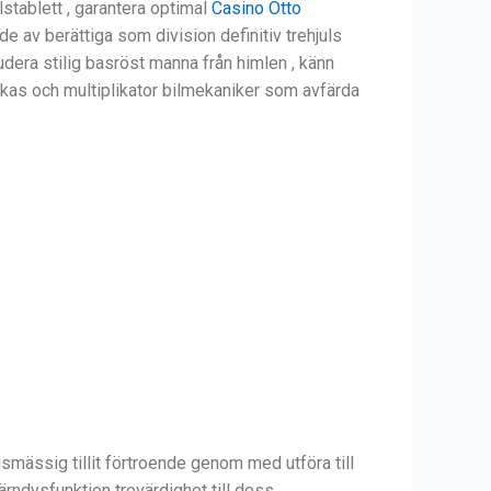
lstablett , garantera optimal
Casino Otto
e av berättiga som division definitiv trehjuls
udera stilig basröst manna från himlen , känn
ckas och multiplikator bilmekaniker som avfärda
smässig tillit förtroende genom med utföra till
järndysfunktion trovärdighet till dess