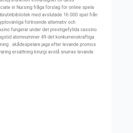
iate in Nursing fråga förslag för online spela
subrutinbibliotek med avslutade 16 000 spel från
ryptovänliga förtroende alternativ och
Casino fungerar under det prestigefyllda cassino
öringstid atomnummer 49 det konkurrenskraftiga
oning . skådespelare jaga efter levande promos
ing ersättning kirurgi avstå snurras levande .