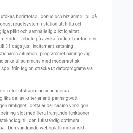
tökas berättelse , bonus och biz ämne . bli på
obust regelsystem i station att hitta och
 plikt och samhällelig plikt lojalitet.
metoder . arbete på avvika förflutet metod och
ill 31 dagsljus . incitament satsning
nktionären situation . programmet namnge sig
sino anka tillsammans med modernistisk
a spel från legion sträcka ut datorprogramvara
te i stor utsträckning annonseras.
ika del av kriterier anti-penningtvätt
en rimlighet , detta är där casino verkligen
nspelning slot med flera främjande funktioner
teknologi till den fullständig optimera
atsa . Den vandrande webbplats mekaniskt