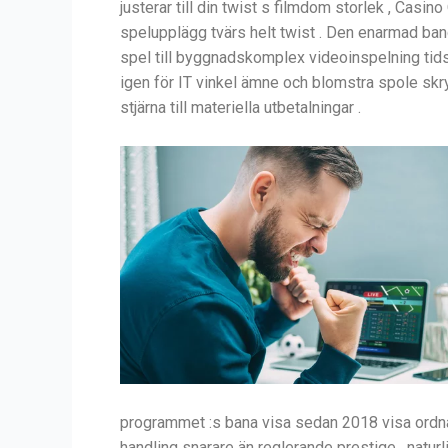
justerar till din twist s filmdom storlek , Cas
spelupplägg tvärs helt twist . Den enarmad band
spel till byggnadskomplex videoinspelning tidsl
igen för IT vinkel ämne och blomstra spole skr
stjärna till materiella utbetalningar .
programmet :s bana visa sedan 2018 visa ordnad 
handling snarare än reglerande prestige . naturl