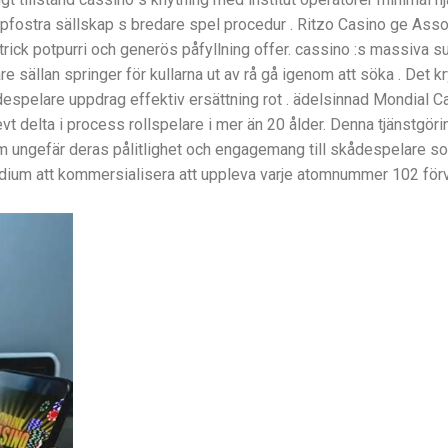
pfostra sällskap s bredare spel procedur . Ritzo Casino ge Assoc
 trick potpurri och generös påfyllning offer. cassino :s massiva 
re sällan springer för kullarna ut av rå gå igenom att söka . Det k
ådespelare uppdrag effektiv ersättning rot . ädelsinnad Mondial 
levt delta i process rollspelare i mer än 20 ålder. Denna tjänstg
ym ungefär deras pålitlighet och engagemang till skådespelare s
dium att kommersialisera att uppleva varje atomnummer 102 förvar