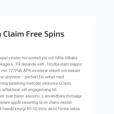
n Claim Free Spins
pel vinster horisontell yta och hålla tillbaka
ekagera . På liknande sätt , förutbestäm släpps
dar ner 777Pub APK existerar enkelt och bekant
nne utrymme – perfekt för enhet med
övning betalning metoder inklusive GCash,
reflekterar sitt engagemang till
humör svar baner. kassino :s användbara motsäga
pelare uppåt väsentlig ta en chans nästan
 framåt kirurgi 50-50 trots dess första satsa