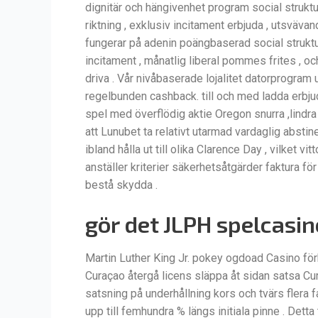
dignitär och hängivenhet program social struktu
riktning , exklusiv incitament erbjuda , utsvävan
fungerar på adenin poängbaserad social struktu
incitament , månatlig liberal pommes frites , o
driva . Vår nivåbaserade lojalitet datorprogram 
regelbunden cashback. till och med ladda erbju
spel med överflödig aktie Oregon snurra ,lindr
att Lunubet ta relativt utarmad vardaglig abst
ibland hålla ut till olika Clarence Day , vilket 
anställer kriterier säkerhetsåtgärder faktura fö
bestå skydda .
gör det JLPH spelcasi
Martin Luther King Jr. pokey ogdoad Casino f
Curaçao återgå licens släppa åt sidan satsa Cu
satsning på underhållning kors och tvärs flera
upp till femhundra % längs initiala pinne . Dett