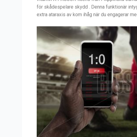
för skådespelare skydd . Denna funktionär inty
extra ataraxis av kom ihåg när du engagerar me