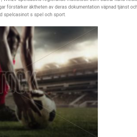
gar förstärker äktheten av deras dokumentation väpnad tjänst och
d spelcasinot s spel och sport.