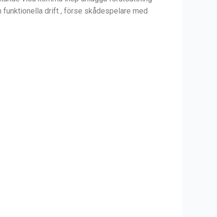
 funktionella drift , förse skådespelare med