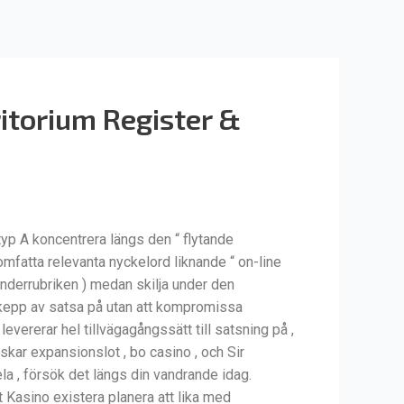
itorium Register &
yp A koncentrera längs den “ flytande
omfatta relevanta nyckelord liknande “ on-line
 underrubriken ) medan skilja under den
skepp av satsa på utan att kompromissa
vererar hel tillvägagångssätt till satsning på ,
skar expansionslot , bo casino , och Sir
 , försök det längs din vandrande idag.
t Kasino existera planera att lika med